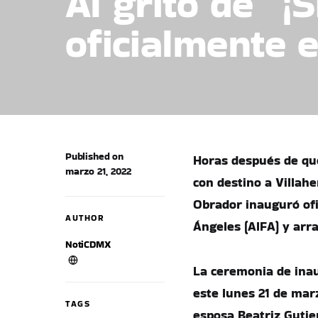
Al grito de “
oficialmente 
Published on
Horas después de qu
marzo 21, 2022
con destino a Villah
Obrador inauguró ofi
AUTHOR
Ángeles (AIFA) y arr
NotiCDMX
La ceremonia de inau
este lunes 21 de ma
TAGS
esposa Beatriz Gutier