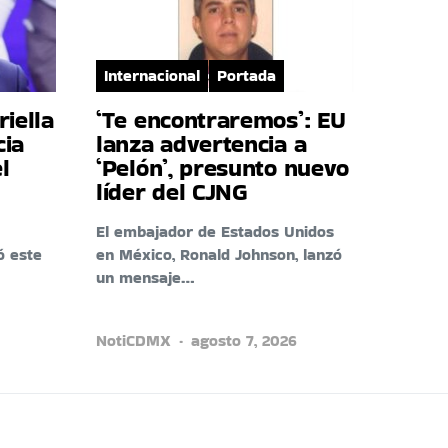
Internacional
Portada
riella
‘Te encontraremos’: EU
cia
lanza advertencia a
l
‘Pelón’, presunto nuevo
líder del CJNG
El embajador de Estados Unidos
ó este
en México, Ronald Johnson, lanzó
un mensaje…
NotiCDMX
agosto 7, 2026