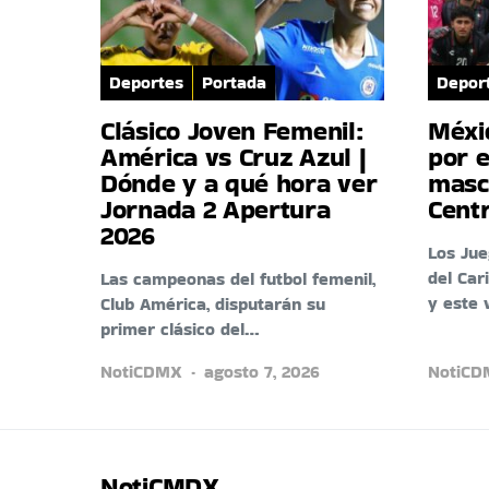
Deportes
Portada
Depor
Clásico Joven Femenil:
Méxi
América vs Cruz Azul |
por e
Dónde y a qué hora ver
masc
Jornada 2 Apertura
Cent
2026
Los Ju
del Car
Las campeonas del futbol femenil,
y este 
Club América, disputarán su
primer clásico del…
NotiCDMX
agosto 7, 2026
NotiC
NotiCMDX