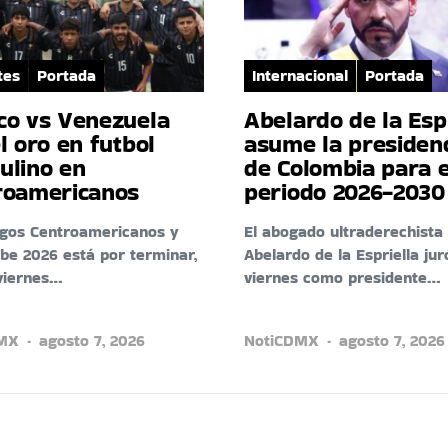
tes
Portada
Internacional
Portada
co vs Venezuela
Abelardo de la Esp
l oro en futbol
asume la presiden
ulino en
de Colombia para e
roamericanos
periodo 2026-2030
egos Centroamericanos y
El abogado ultraderechista
ibe 2026 está por terminar,
Abelardo de la Espriella jur
viernes…
viernes como presidente…
DMX
agosto 7, 2026
NotiCDMX
agosto 7, 2026