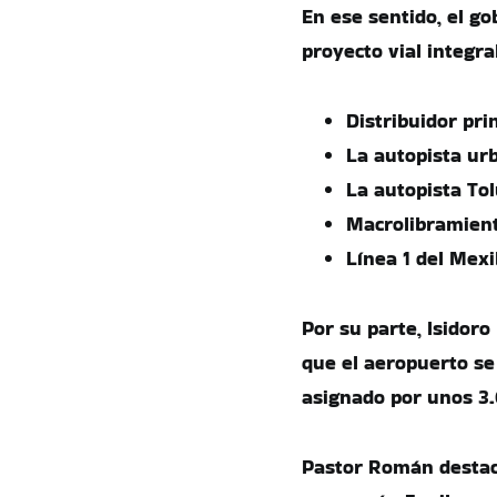
En ese sentido, el g
proyecto vial integra
Distribuidor pri
La autopista ur
La autopista To
Macrolibramien
Línea 1 del Mex
Por su parte, Isidoro
que el aeropuerto se
asignado por unos 3.
Pastor Román destacó