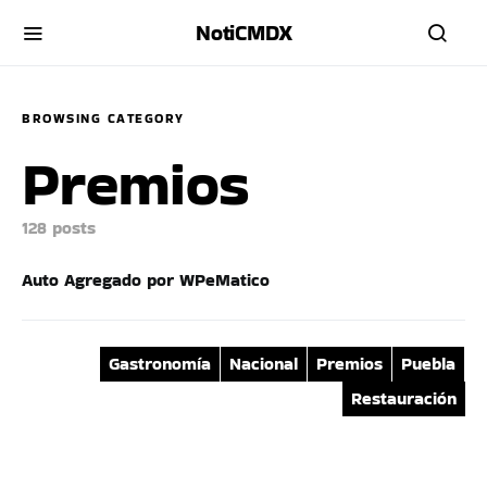
NotiCMDX
BROWSING CATEGORY
Premios
128 posts
Auto Agregado por WPeMatico
Gastronomía
Nacional
Premios
Puebla
Restauración