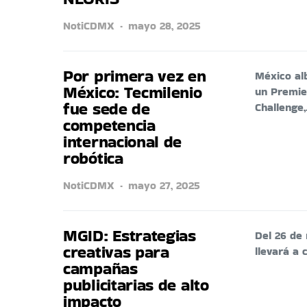
NotiCDMX
mayo 28, 2025
Por primera vez en
México al
México: Tecmilenio
un Premie
fue sede de
Challenge
competencia
internacional de
robótica
NotiCDMX
mayo 27, 2025
MGID: Estrategias
Del 26 de 
creativas para
llevará a
campañas
publicitarias de alto
impacto