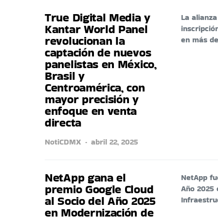
True Digital Media y
La alianz
Kantar World Panel
inscripció
revolucionan la
en más d
captación de nuevos
panelistas en México,
Brasil y
Centroamérica, con
mayor precisión y
enfoque en venta
directa
NotiCDMX
abril 22, 2025
NetApp gana el
NetApp fu
premio Google Cloud
Año 2025 
al Socio del Año 2025
Infraestr
en Modernización de