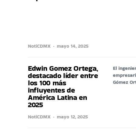
NotiCDMX
mayo 14, 2025
Edwin Gomez Ortega,
El ingenie
destacado líder entre
empresari
los 100 más
Gómez Or
influyentes de
América Latina en
2025
NotiCDMX
mayo 12, 2025