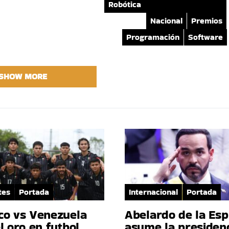
Robótica
Nacional
Premios
Programación
Software
SHOW MORE
tes
Portada
Internacional
Portada
co vs Venezuela
Abelardo de la Esp
l oro en futbol
asume la presiden