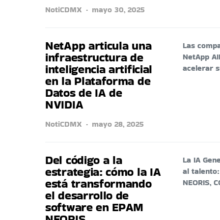
NotiCDMX
mayo 30, 2025
NetApp articula una
Las compa
infraestructura de
NetApp AI
inteligencia artificial
acelerar 
en la Plataforma de
Datos de IA de
NVIDIA
NotiCDMX
mayo 28, 2025
Del código a la
La IA Gen
estrategia: cómo la IA
al talento
está transformando
NEORIS, 
el desarrollo de
software en EPAM
NEORIS