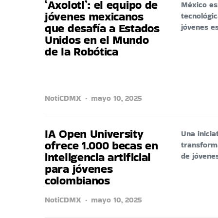
‘Axolotl’: el equipo de
México es
jóvenes mexicanos
tecnológic
que desafía a Estados
jóvenes e
Unidos en el Mundo
de la Robótica
NotiCDMX
mayo 10, 2025
IA Open University
Una inicia
ofrece 1.000 becas en
transforma
inteligencia artificial
de jóvene
para jóvenes
colombianos
NotiCDMX
mayo 10, 2025