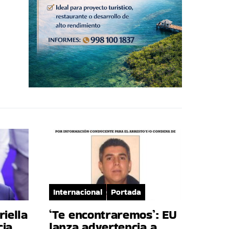
Internacional
Portada
riella
‘Te encontraremos’: EU
cia
lanza advertencia a