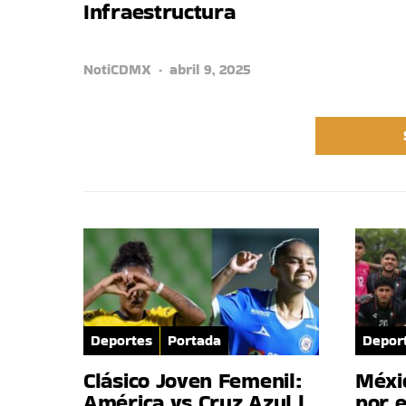
Infraestructura
NotiCDMX
abril 9, 2025
Deportes
Portada
Depor
Clásico Joven Femenil:
Méxi
América vs Cruz Azul |
por e