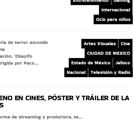
Entretenimiento
Gaming
Internacional
Ocio para niños
oria de terror esconde
Artes Visuales
Cine
una
CIUDAD DE MEXICO
ación. ‘Obayifo
Estado de México
Jalisco
dirigida por Paco…
Nacional
Televisión y Radio
NO EN CINES, PÓSTER Y TRÁILER DE LA
S
taforma de streaming y productora, se…