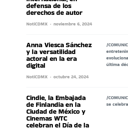
defensa de los
derechos de autor
NotiCDMX
noviembre 6, 2024
Anna Viesca Sánchez
/COMUNICA
y la versatilidad
entreteni
actoral en la era
evolucion
digital
última dé
NotiCDMX
octubre 24, 2024
Cindie, la Embajada
/COMUNICA
de Finlandia en la
se celebra
Ciudad de México y
Cinemas WTC
celebran el Día de la