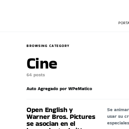
PORT
BROWSING CATEGORY
Cine
64 posts
Auto Agregado por WPeMatico
Open English y
Se animar
Warner Bros. Pictures
usar su cr
se asocian en el
especiale