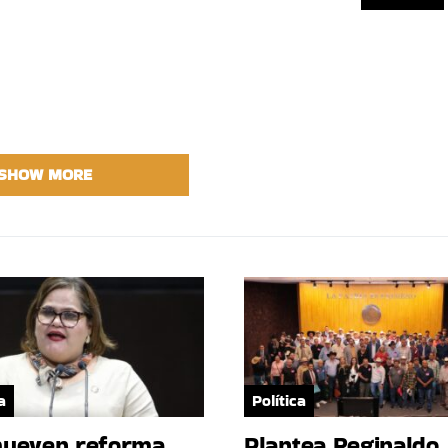
SHOW MORE
a
Política
ueven reforma
Plantea Reginaldo