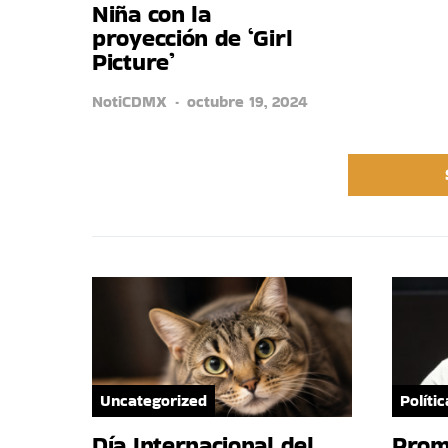
Niña con la
proyección de ‘Girl
Picture’
NotiCDMX
octubre 19, 2024
Uncategorized
Polític
Día Internacional del
Prom