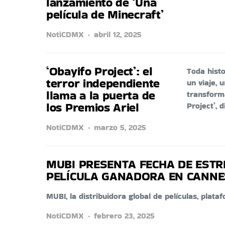
lanzamiento de ‘Una
película de Minecraft’
NotiCDMX
abril 12, 2025
‘Obayifo Project’: el
Toda hist
terror independiente
un viaje, 
llama a la puerta de
transform
los Premios Ariel
Project’, 
NotiCDMX
marzo 5, 2025
MUBI PRESENTA FECHA DE ESTRE
PELÍCULA GANADORA EN CANNE
MUBI, la distribuidora global de películas, pla
NotiCDMX
febrero 23, 2025