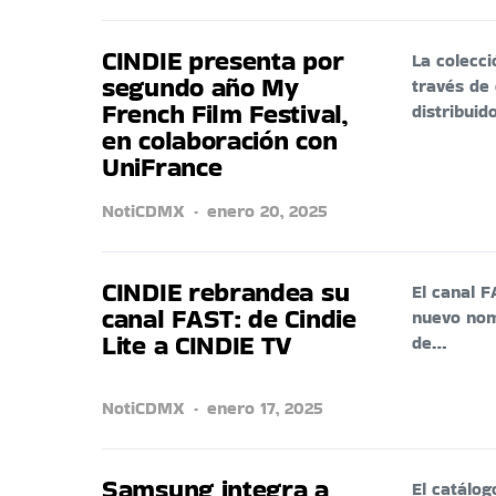
CINDIE presenta por
La colecci
segundo año My
través de
French Film Festival,
distribui
en colaboración con
UniFrance
NotiCDMX
enero 20, 2025
CINDIE rebrandea su
El canal 
canal FAST: de Cindie
nuevo nom
Lite a CINDIE TV
de…
NotiCDMX
enero 17, 2025
Samsung integra a
El catálog