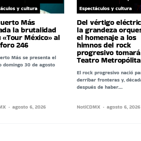
áculos y cultura
Espectáculos y cultura
uerto Más
Del vértigo eléctri
ada la brutalidad
la grandeza orques
u «Tour México» al
el homenaje a los
iforo 246
himnos del rock
progresivo tomará
erto Más se presenta el
Teatro Metropólit
o domingo 30 de agosto
El rock progresivo nació pa
derribar fronteras y, décad
después de haber…
DMX
agosto 6, 2026
NotiCDMX
agosto 6, 2026