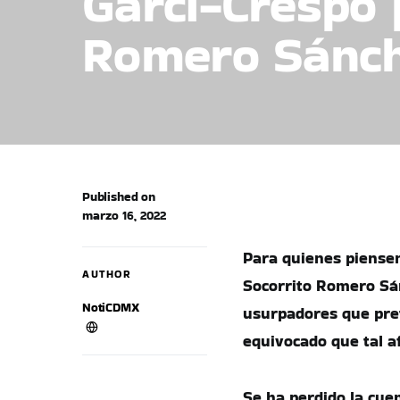
Garci-Crespo 
Romero Sánc
Published on
marzo 16, 2022
Para quienes piensen 
AUTHOR
Socorrito Romero Sánc
NotiCDMX
usurpadores que pre
equivocado que tal a
Se ha perdido la cuen