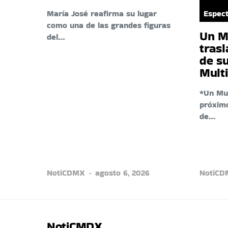
María José reafirma su lugar
Espect
como una de las grandes figuras
Un M
del…
trasl
de s
Mult
*Un Mu
próxim
de…
NotiCDMX
agosto 6, 2026
NotiC
NotiCMDX