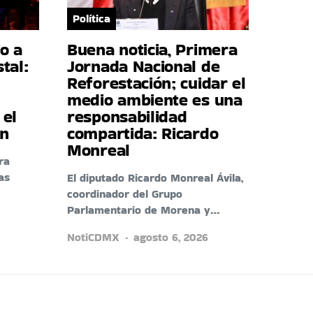
Política
co a
Buena noticia, Primera
tal:
Jornada Nacional de
Reforestación; cuidar el
medio ambiente es una
 el
responsabilidad
an
compartida: Ricardo
Monreal
ra
as
El diputado Ricardo Monreal Ávila,
coordinador del Grupo
Parlamentario de Morena y…
NotiCDMX
agosto 6, 2026