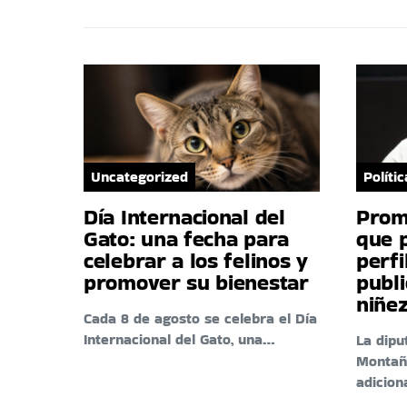
Uncategorized
Polític
Día Internacional del
Prom
Gato: una fecha para
que 
celebrar a los felinos y
perfi
promover su bienestar
publi
niñez
Cada 8 de agosto se celebra el Día
Internacional del Gato, una…
La dipu
Montañ
adicion