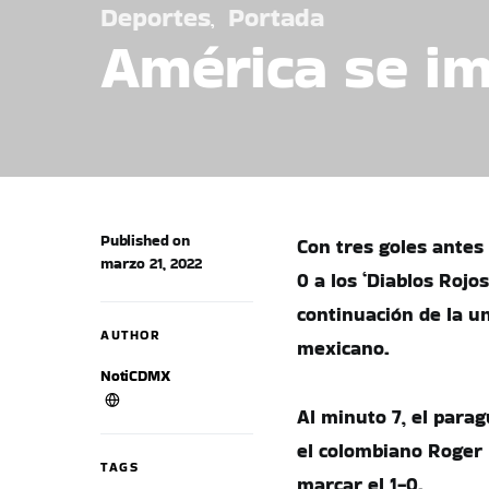
Deportes
Portada
América se im
Published on
Con tres goles antes 
marzo 21, 2022
0 a los ‘Diablos Rojo
continuación de la u
AUTHOR
mexicano.
NotiCDMX
Al minuto 7, el para
el colombiano Roger M
TAGS
marcar el 1-0.