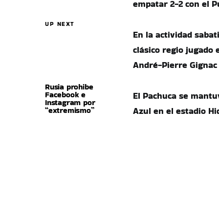
empatar 2-2 con el P
UP NEXT
En la actividad sabat
clásico regio jugado 
André-Pierre Gignac 
Rusia prohibe
Facebook e
El Pachuca se mantuv
Instagram por
“extremismo”
Azul en el estadio Hi