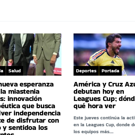
da
Salud
Deportes
Portada
nueva esperanza
América y Cruz Az
la miastenia
debutan hoy en
s: innovación
Leagues Cup; dónd
péutica que busca
qué hora ver
lver independencia
Este jueves continúa la act
te de disfrutar con
en la Leagues Cup, donde d
o y sentidoa los
los equipos más…
entes