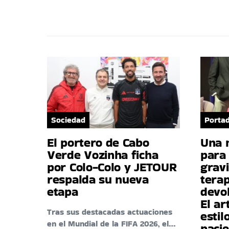
Sociedad
Porta
El portero de Cabo
Una 
Verde Vozinha ficha
para 
por Colo-Colo y JETOUR
gravi
respalda su nueva
tera
etapa
devo
El ar
Tras sus destacadas actuaciones
estil
en el Mundial de la FIFA 2026, el…
paci