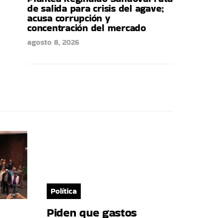
de salida para crisis del agave;
acusa corrupción y
concentración del mercado
agosto 8, 2026
Política
Piden que gastos