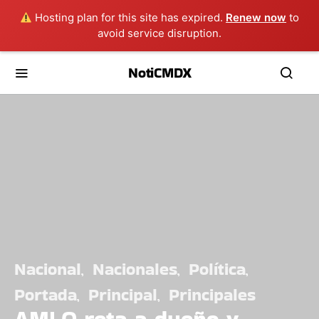
Hosting plan for this site has expired.
Renew now
to
avoid service disruption.
NotiCMDX
Nacional
Nacionales
Política
Portada
Principal
Principales
AMLO reta a dueño y