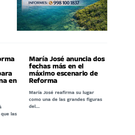
forma
María José anuncia dos
fechas más en el
para
máximo escenario de
ina en
Reforma
María José reafirma su lugar
como una de las grandes figuras
del…
á
 que las