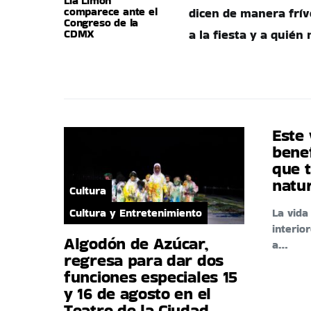
Lía Limón
comparece ante el
dicen de manera frív
Congreso de la
CDMX
a la fiesta y a quién
Este 
benef
que t
natu
Cultura
Cultura y Entretenimiento
La vid
interio
Algodón de Azúcar,
a…
regresa para dar dos
funciones especiales 15
y 16 de agosto en el
Teatro de la Ciudad