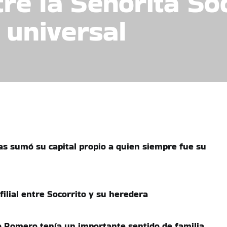
ntre la Señorita S
 universal
s sumó su capital propio a quien siempre fue su
ilial entre Socorrito y su heredera
o Romero tenía un importante sentido de familia.