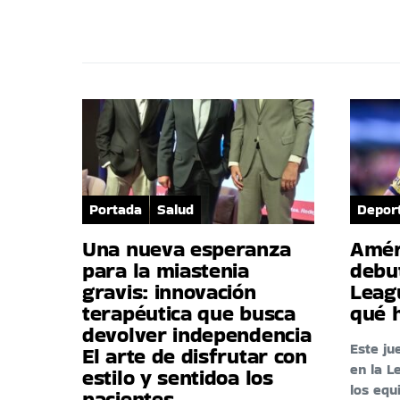
Portada
Salud
Depor
Una nueva esperanza
Amér
para la miastenia
debu
gravis: innovación
Leag
terapéutica que busca
qué 
devolver independencia
Este ju
El arte de disfrutar con
en la L
estilo y sentidoa los
los eq
pacientes