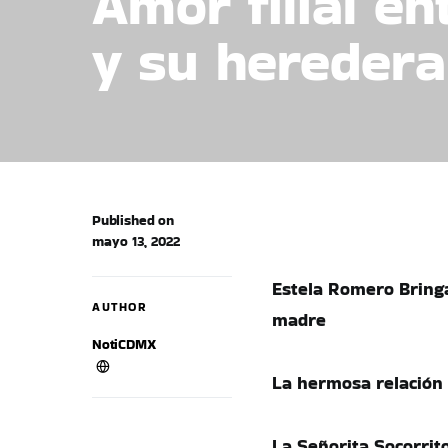
Amor filial e
y su heredera
Published on
mayo 13, 2022
Estela Romero Bringa
AUTHOR
madre
NotiCDMX
La hermosa relación f
La Señorita Socorrit