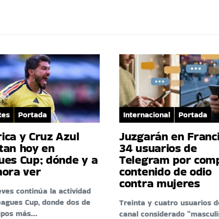
tes
Portada
Internacional
Portada
ica y Cruz Azul
Juzgarán en Franci
tan hoy en
34 usuarios de
ues Cup; dónde y a
Telegram por comp
hora ver
contenido de odio
contra mujeres
eves continúa la actividad
eagues Cup, donde dos de
Treinta y cuatro usuarios d
uipos más…
canal considerado “masculi