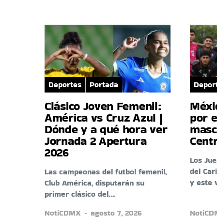
Deportes
Portada
Depor
Clásico Joven Femenil:
Méxi
América vs Cruz Azul |
por e
Dónde y a qué hora ver
masc
Jornada 2 Apertura
Cent
2026
Los Ju
del Car
Las campeonas del futbol femenil,
y este 
Club América, disputarán su
primer clásico del…
NotiCDMX
agosto 7, 2026
NotiC