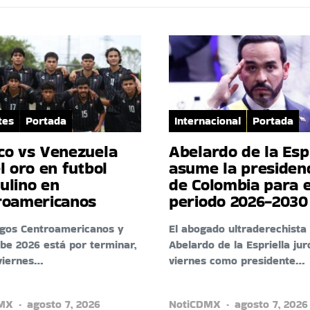
tes
Portada
Internacional
Portada
co vs Venezuela
Abelardo de la Esp
l oro en futbol
asume la presiden
ulino en
de Colombia para e
roamericanos
periodo 2026-2030
egos Centroamericanos y
El abogado ultraderechista
ibe 2026 está por terminar,
Abelardo de la Espriella jur
viernes…
viernes como presidente…
DMX
agosto 7, 2026
NotiCDMX
agosto 7, 2026