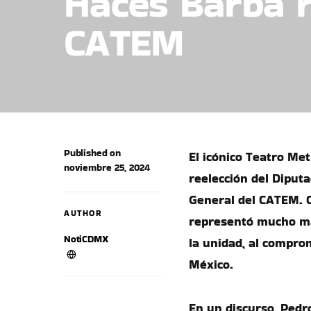
Haces Barba r
CATEM
Published on
El icónico Teatro Met
noviembre 25, 2024
reelección del Diput
General del CATEM. C
AUTHOR
representó mucho má
NotiCDMX
la unidad, al comprom
México.
En un discurso, Pedr