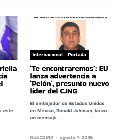
Internacional
Portada
riella
‘Te encontraremos’: EU
cia
lanza advertencia a
l
‘Pelón’, presunto nuevo
líder del CJNG
El embajador de Estados Unidos
ó este
en México, Ronald Johnson, lanzó
un mensaje…
NotiCDMX
agosto 7, 2026