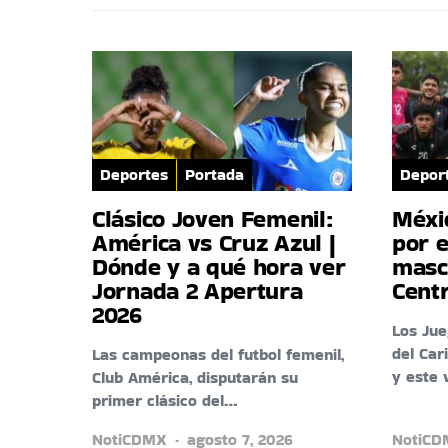
Deportes
Portada
Depor
Clásico Joven Femenil:
Méxi
América vs Cruz Azul |
por e
Dónde y a qué hora ver
masc
Jornada 2 Apertura
Cent
2026
Los Ju
del Car
Las campeonas del futbol femenil,
y este 
Club América, disputarán su
primer clásico del…
NotiCDMX
agosto 7, 2026
NotiC