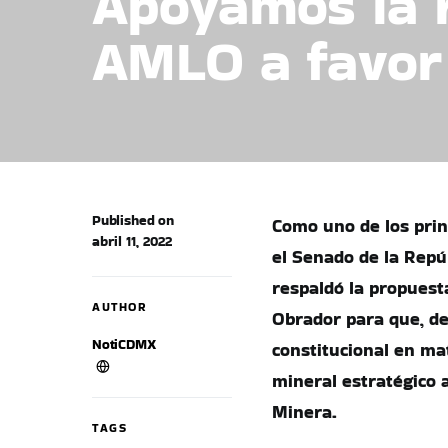
Apoyamos la r
AMLO a favor 
Published on
Como uno de los princ
abril 11, 2022
el Senado de la Repú
respaldó la propues
AUTHOR
Obrador para que, de
NotiCDMX
constitucional en mat
mineral estratégico a
Minera.
TAGS