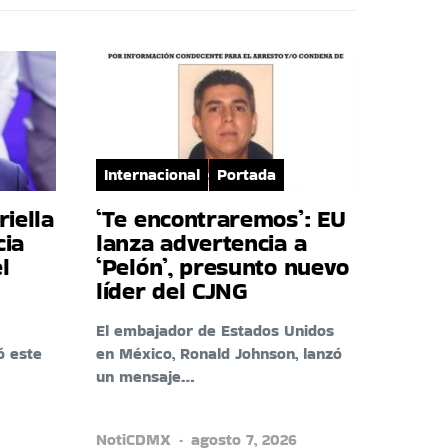
Internacional
Portada
riella
‘Te encontraremos’: EU
cia
lanza advertencia a
l
‘Pelón’, presunto nuevo
líder del CJNG
El embajador de Estados Unidos
ó este
en México, Ronald Johnson, lanzó
un mensaje…
NotiCDMX
agosto 7, 2026