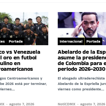
tes
Portada
Internacional
Portada
co vs Venezuela
Abelardo de la Esp
l oro en futbol
asume la presiden
ulino en
de Colombia para e
roamericanos
periodo 2026-2030
egos Centroamericanos y
El abogado ultraderechista
ibe 2026 está por terminar,
Abelardo de la Espriella jur
viernes…
viernes como presidente…
DMX
agosto 7, 2026
NotiCDMX
agosto 7, 2026