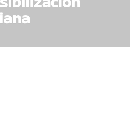
ibilización
biana