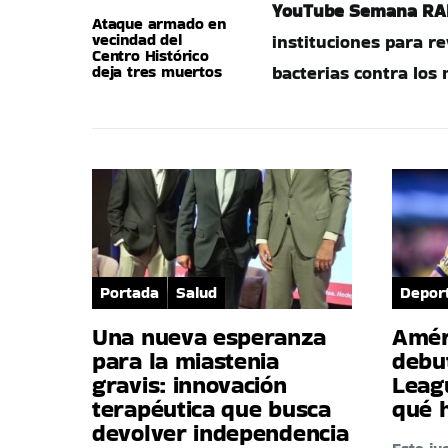
YouTube Semana RA
Ataque armado en
vecindad del
instituciones para r
Centro Histórico
deja tres muertos
bacterias contra los
Portada
Salud
Depor
Una nueva esperanza
Amér
para la miastenia
debu
gravis: innovación
Leag
terapéutica que busca
qué 
devolver independencia