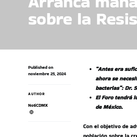
Arranca mañan
sobre la Resi
Published on
“Antes era sufi
noviembre 25, 2024
ahora se necesit
bacterias”: Dr. 
AUTHOR
El Foro tendrá l
NotiCDMX
de México.
Con el objetivo de ad
población sobre la c