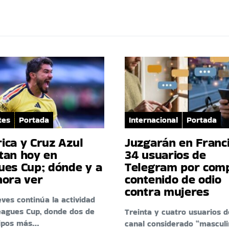
tes
Portada
Internacional
Portada
ica y Cruz Azul
Juzgarán en Franci
tan hoy en
34 usuarios de
ues Cup; dónde y a
Telegram por comp
hora ver
contenido de odio
contra mujeres
eves continúa la actividad
eagues Cup, donde dos de
Treinta y cuatro usuarios d
uipos más…
canal considerado “masculi