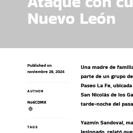
Ataque con cu
Nuevo León
Published on
Una madre de familia
noviembre 28, 2024
parte de un grupo de
Paseo La Fe, ubicada
AUTHOR
San Nicolás de los G
NotiCDMX
tarde-noche del pas
Yazmín Sandoval, ma
TAGS
lesionado, relató qu