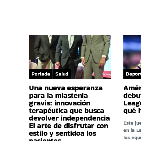
Portada
Salud
Depor
Una nueva esperanza
Amér
para la miastenia
debu
gravis: innovación
Leag
terapéutica que busca
qué 
devolver independencia
Este ju
El arte de disfrutar con
en la L
estilo y sentidoa los
los eq
pacientes