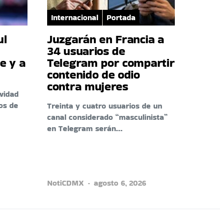
Internacional
Portada
ul
Juzgarán en Francia a
34 usuarios de
e y a
Telegram por compartir
contenido de odio
contra mujeres
ividad
os de
Treinta y cuatro usuarios de un
canal considerado “masculinista”
en Telegram serán…
NotiCDMX
agosto 6, 2026