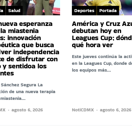
da
Salud
Deportes
Portada
nueva esperanza
América y Cruz Az
la miastenia
debutan hoy en
s: innovación
Leagues Cup; dónd
péutica que busca
qué hora ver
lver independencia
Este jueves continúa la act
te de disfrutar con
en la Leagues Cup, donde d
o y sentidoa los
los equipos más…
entes
 Sánchez Segura La
ión de una nueva terapia
 miastenia…
DMX
agosto 6, 2026
NotiCDMX
agosto 6, 2026