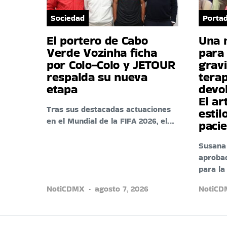
Sociedad
Porta
El portero de Cabo
Una 
Verde Vozinha ficha
para 
por Colo-Colo y JETOUR
gravi
respalda su nueva
tera
etapa
devo
El ar
Tras sus destacadas actuaciones
estil
en el Mundial de la FIFA 2026, el…
paci
Susana
aprobac
para la
NotiCDMX
agosto 7, 2026
NotiC