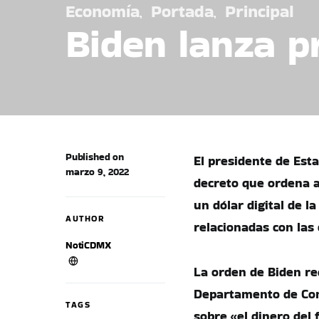
Economía
Portada
Principal
Biden lanza pr
Published on
El presidente de Est
marzo 9, 2022
decreto que ordena a
un dólar digital de l
AUTHOR
relacionadas con las 
NotiCDMX
La orden de Biden re
Departamento de Com
TAGS
sobre «el dinero del