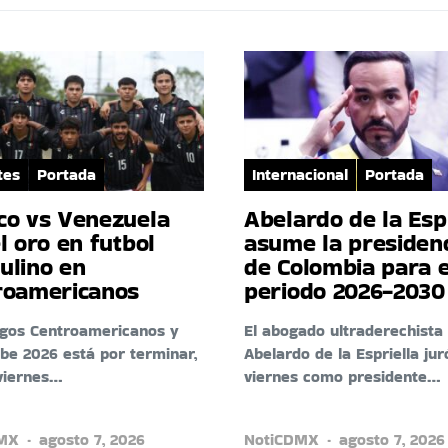
tes
Portada
Internacional
Portada
co vs Venezuela
Abelardo de la Esp
l oro en futbol
asume la presiden
ulino en
de Colombia para e
roamericanos
periodo 2026-2030
egos Centroamericanos y
El abogado ultraderechista
ibe 2026 está por terminar,
Abelardo de la Espriella jur
viernes…
viernes como presidente…
DMX
agosto 7, 2026
NotiCDMX
agosto 7, 2026