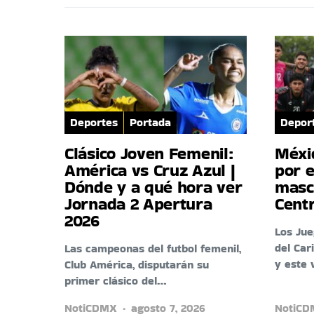
Deportes
Portada
Depor
Clásico Joven Femenil:
Méxi
América vs Cruz Azul |
por e
Dónde y a qué hora ver
masc
Jornada 2 Apertura
Cent
2026
Los Ju
del Car
Las campeonas del futbol femenil,
y este 
Club América, disputarán su
primer clásico del…
NotiCDMX
agosto 7, 2026
NotiC