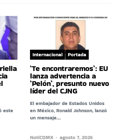
Internacional
Portada
riella
‘Te encontraremos’: EU
cia
lanza advertencia a
l
‘Pelón’, presunto nuevo
líder del CJNG
El embajador de Estados Unidos
ó este
en México, Ronald Johnson, lanzó
un mensaje…
NotiCDMX
agosto 7, 2026