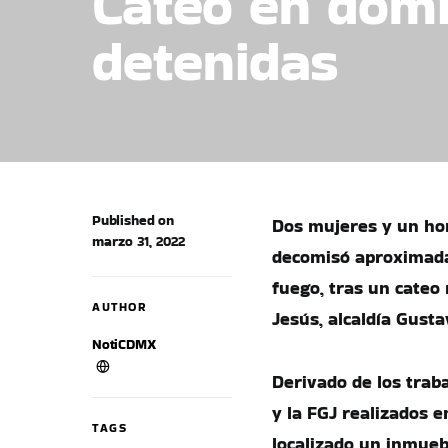
Cateo en domi
detenidas
Published on
Dos mujeres y un ho
marzo 31, 2022
decomisó aproximada
fuego, tras un cateo 
AUTHOR
Jesús, alcaldía Gust
NotiCDMX
Derivado de los trab
y la FGJ realizados 
TAGS
localizado un inmuebl