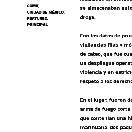
CDMX
,
se almacenaban auto
CIUDAD DE MÉXICO
,
droga.
FEATURED
,
PRINCIPAL
Con los datos de pru
vigilancias fijas y m
de cateo, que fue cum
un despliegue operat
violencia y en estric
respeto a los derec
En el lugar, fueron 
arma de fuego corta 
que contenían una hie
marihuana, dos paq