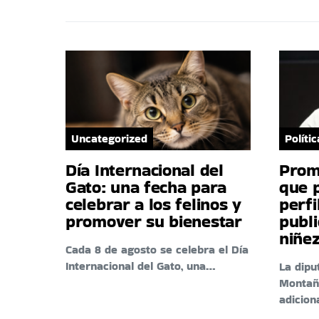
Uncategorized
Polític
Día Internacional del
Prom
Gato: una fecha para
que 
celebrar a los felinos y
perfi
promover su bienestar
publi
niñez
Cada 8 de agosto se celebra el Día
Internacional del Gato, una…
La dipu
Montañ
adicion