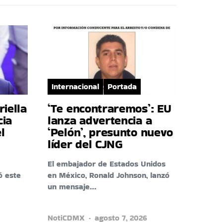
Internacional
Portada
riella
‘Te encontraremos’: EU
cia
lanza advertencia a
l
‘Pelón’, presunto nuevo
líder del CJNG
El embajador de Estados Unidos
ó este
en México, Ronald Johnson, lanzó
un mensaje…
NotiCDMX
agosto 7, 2026