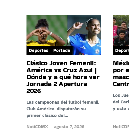
Deportes
Portada
Depor
Clásico Joven Femenil:
Méxi
América vs Cruz Azul |
por e
Dónde y a qué hora ver
masc
Jornada 2 Apertura
Cent
2026
Los Ju
del Car
Las campeonas del futbol femenil,
y este 
Club América, disputarán su
primer clásico del…
NotiCDMX
agosto 7, 2026
NotiC