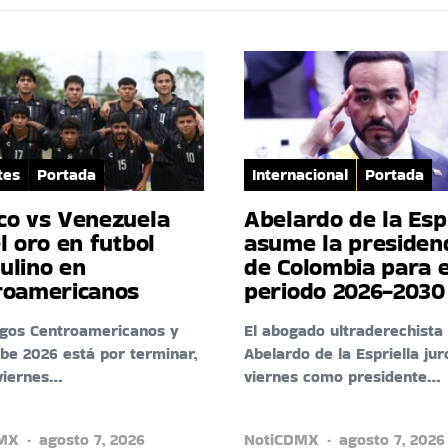
tes
Portada
Internacional
Portada
co vs Venezuela
Abelardo de la Esp
l oro en futbol
asume la presiden
ulino en
de Colombia para e
roamericanos
periodo 2026-2030
egos Centroamericanos y
El abogado ultraderechista
ibe 2026 está por terminar,
Abelardo de la Espriella jur
viernes…
viernes como presidente…
DMX
agosto 7, 2026
NotiCDMX
agosto 7, 2026