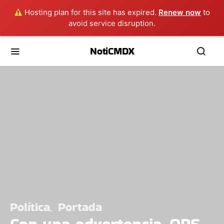
Hosting plan for this site has expired.
Renew now
to
avoid service disruption.
NotiCMDX
Política
Portada
Con una advertencia, OPS