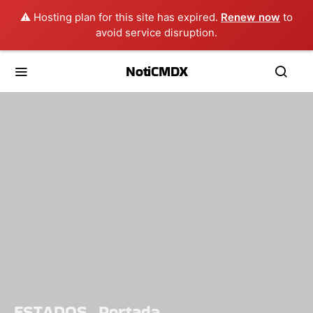
⚠️ Hosting plan for this site has expired.
Renew now
to
avoid service disruption.
NotiCMDX
ESTADOS
Portada