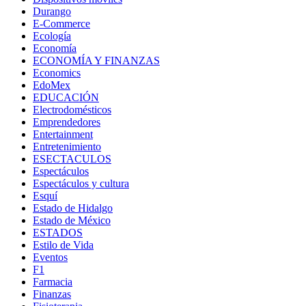
Durango
E-Commerce
Ecología
Economía
ECONOMÍA Y FINANZAS
Economics
EdoMex
EDUCACIÓN
Electrodomésticos
Emprendedores
Entertainment
Entretenimiento
ESECTACULOS
Espectáculos
Espectáculos y cultura
Esquí
Estado de Hidalgo
Estado de México
ESTADOS
Estilo de Vida
Eventos
F1
Farmacia
Finanzas