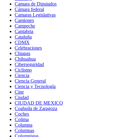
Camara de Diputados
Cámara federal
Camaras Legislativas
Camiones
Campeche
Cantabria
Cataluña
CDMX
Celebraciones
Chiapas
Chihuahua
Ciberseguridad
Ciclismo
Ciencia
Ciencia General
Ciencia y Tecnología
Cine
Ciudad
CIUDAD DE MEXICO
Coahuila de Zaragoza
Coches
Colima
Columna
Columnas
Columnistas