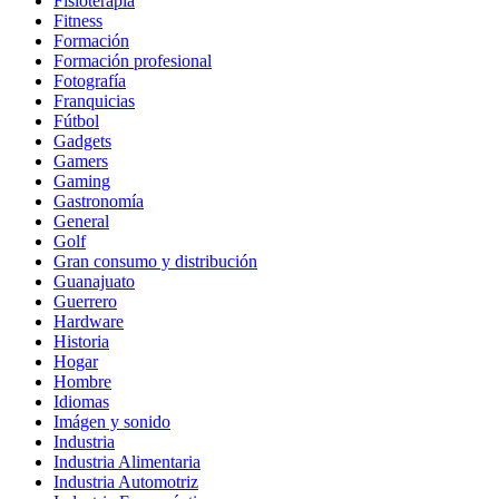
Fisioterapia
Fitness
Formación
Formación profesional
Fotografía
Franquicias
Fútbol
Gadgets
Gamers
Gaming
Gastronomía
General
Golf
Gran consumo y distribución
Guanajuato
Guerrero
Hardware
Historia
Hogar
Hombre
Idiomas
Imágen y sonido
Industria
Industria Alimentaria
Industria Automotriz