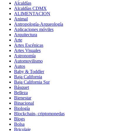
Alcaldías
Alcaldías CDMX
ALIMENTACION
Animal
Antropología-Arqueología
Aplicaciones móviles
Arquitectura
Arte
Artes Escénicas
Artes Visuales
Astronomía
Automovilismo
Autos
Baby & Toddler
Baja California
Baja California Sur
Básquet
Belleza
Bienestar
Binacional
Biología
Blockchain- criptomonedas
Blogs
Bolsa
Bricolaje