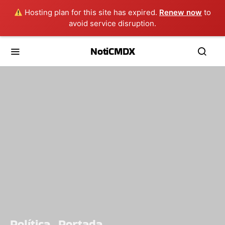
Hosting plan for this site has expired.
Renew now
to
avoid service disruption.
NotiCMDX
Política
Portada