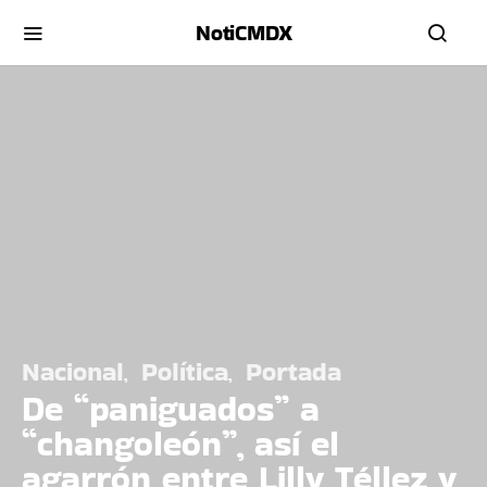
NotiCMDX
Nacional
Política
Portada
De “paniguados” a
“changoleón”, así el
agarrón entre Lilly Téllez y