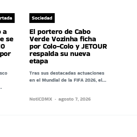
rtada
Sociedad
o a
El portero de Cabo
e se
Verde Vozinha ficha
10
por Colo-Colo y JETOUR
 por
respalda su nueva
etapa
isco
Tras sus destacadas actuaciones
en el Mundial de la FIFA 2026, el…
…
NotiCDMX
agosto 7, 2026