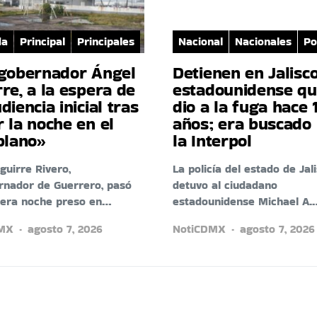
da
Principal
Principales
Nacional
Nacionales
Po
xgobernador Ángel
Detienen en Jalisc
re, a la espera de
estadounidense qu
diencia inicial tras
dio a la fuga hace 
 la noche en el
años; era buscado
plano»
la Interpol
guirre Rivero,
La policía del estado de Jal
rnador de Guerrero, pasó
detuvo al ciudadano
mera noche preso en…
estadounidense Michael A.
DMX
agosto 7, 2026
NotiCDMX
agosto 7, 2026