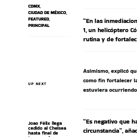
CDMX
,
CIUDAD DE MÉXICO
,
FEATURED
,
“En las inmediacion
PRINCIPAL
1, un helicóptero C
rutina y de fortale
Asimismo, explicó qu
como fin fortalecer 
UP NEXT
estuviera ocurriendo
“Es negativo que ha
Joao Félix llega
cedido al Chelsea
circunstancia”, añad
hasta final de