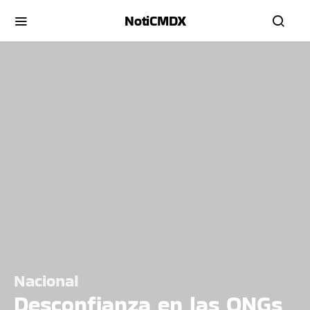
NotiCMDX
Nacional
Desconfianza en las ONGs