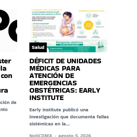
Salud
ster
DÉFICIT DE UNIDADES
la
MÉDICAS PARA
 con
ATENCIÓN DE
EMERGENCIAS
ura
OBSTÉTRICAS: EARLY
INSTITUTE
ción de
ento
Early Institute publicó una
investigación que documenta fallas
sistémicas en la…
NotiCDMX
agosto 5, 2026