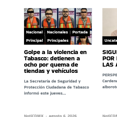
Nacional
Nacionales
Portada
Principal
Principales
Uncat
Golpe a la violencia en
SIGU
Tabasco: detienen a
POR 
ocho por quema de
LAS 
tiendas y vehículos
PERSPEC
Carden
La Secretaría de Seguridad y
alborot
Protección Ciudadana de Tabasco
informó este jueves…
NotiCDMX
agosto 6, 2026
NotiC