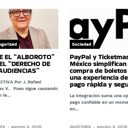
egorized
Sociedad
E EL “ALBOROTO”
PayPal y Ticketma
EL “DERECHO DE
México simplifican 
AUDIENCIAS”
compra de boletos
una experiencia de
TIVA Por J. Rafael
pago rápida y seg
as V. Pues sigue causando
o la…
La integración suma una op
pago confiable en un mom
en…
DMX
agosto 6, 2026
NotiCDMX
agosto 6, 2026