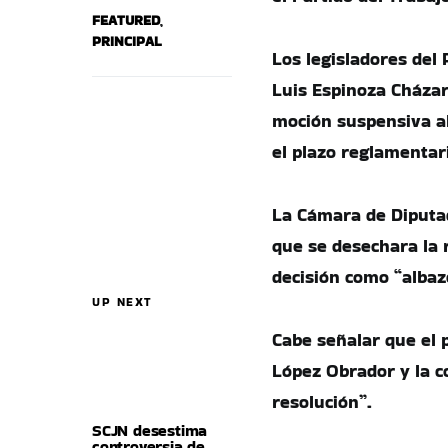
FEATURED
,
PRINCIPAL
Los legisladores del
Luis Espinoza Cházar
moción suspensiva al
el plazo reglamentari
La Cámara de Diputad
que se desechara la r
decisión como “albazo
UP NEXT
Cabe señalar que el 
López Obrador y la 
resolución”.
SCJN desestima
controversia de