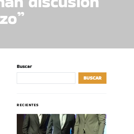
nan discusión
azo”
Buscar
BUSCAR
RECIENTES