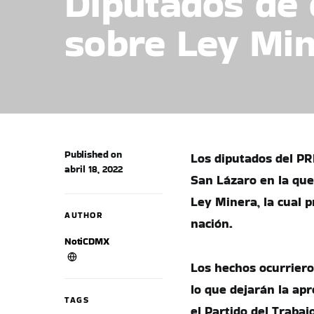
Diputados de 
sobre Ley Min
Published on
Los diputados del PR
abril 18, 2022
San Lázaro en la que 
Ley Minera, la cual p
AUTHOR
nación.
NotiCDMX
Los hechos ocurriero
lo que dejarán la apr
TAGS
el Partido del Trabajo