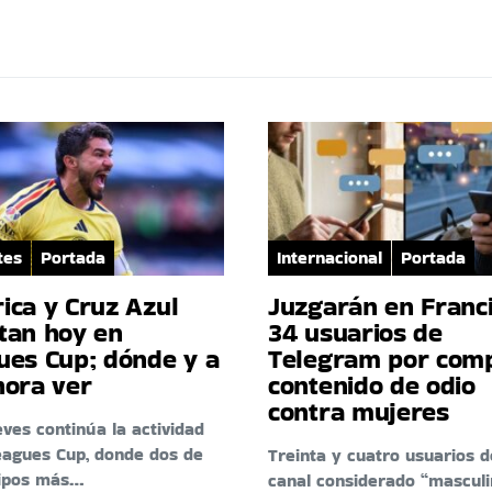
tes
Portada
Internacional
Portada
ica y Cruz Azul
Juzgarán en Franci
tan hoy en
34 usuarios de
ues Cup; dónde y a
Telegram por comp
hora ver
contenido de odio
contra mujeres
eves continúa la actividad
eagues Cup, donde dos de
Treinta y cuatro usuarios d
uipos más…
canal considerado “masculi