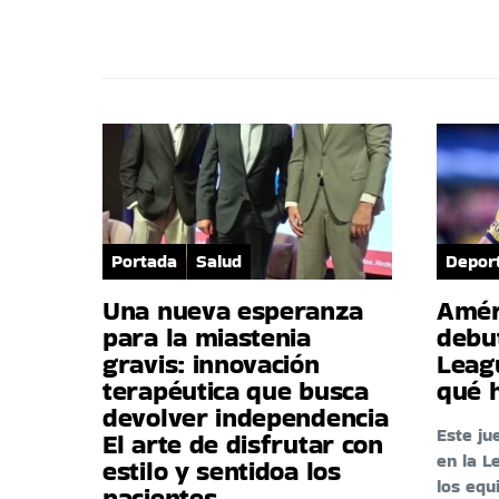
Portada
Salud
Depor
Una nueva esperanza
Amér
para la miastenia
debu
gravis: innovación
Leag
terapéutica que busca
qué 
devolver independencia
Este ju
El arte de disfrutar con
en la L
estilo y sentidoa los
los eq
pacientes