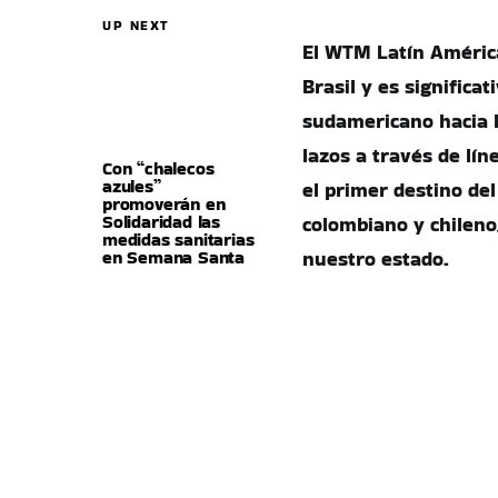
UP NEXT
El WTM Latín América 
Brasil y es significa
sudamericano hacia 
lazos a través de lí
Con “chalecos
azules”
el primer destino de
promoverán en
Solidaridad las
colombiano y chilen
medidas sanitarias
en Semana Santa
nuestro estado.