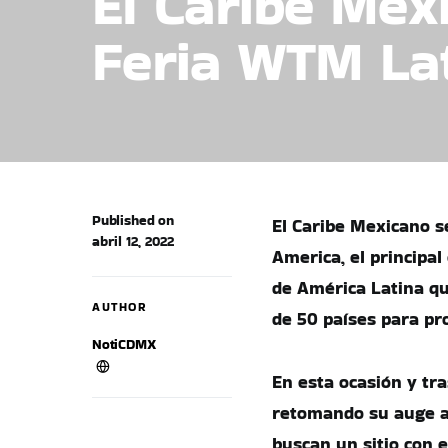
El Caribe Mex
Feria WTM Lat
Published on
El Caribe Mexicano s
abril 12, 2022
America, el principal
de América Latina que
AUTHOR
de 50 países para p
NotiCDMX
En esta ocasión y tr
retomando su auge ab
buscan un sitio con 