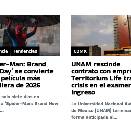
ncia
Tendencias
CDMX
der-Man: Brand
UNAM rescinde
Day’ se convierte
contrato con empr
 película más
Territorium Life tr
llera de 2026
crisis en el exame
ingreso
 solo siete días en
ra ‘Spider-Man: Brand New
La Universidad Nacional A
e…
de México (UNAM) termina
forma anticipada el…