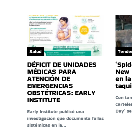
Salud
Tende
DÉFICIT DE UNIDADES
‘Spi
MÉDICAS PARA
New 
ATENCIÓN DE
en la
EMERGENCIAS
taqui
OBSTÉTRICAS: EARLY
Con tan
INSTITUTE
cartele
Day‘ s
Early Institute publicó una
investigación que documenta fallas
sistémicas en la…