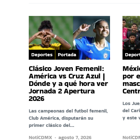
Deportes
Portada
Depor
Clásico Joven Femenil:
Méxi
América vs Cruz Azul |
por e
Dónde y a qué hora ver
masc
Jornada 2 Apertura
Cent
2026
Los Ju
del Car
Las campeonas del futbol femenil,
y este 
Club América, disputarán su
primer clásico del…
NotiCDMX
agosto 7, 2026
NotiC