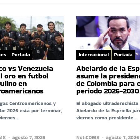
tes
Portada
Internacional
Portada
co vs Venezuela
Abelardo de la Esp
l oro en futbol
asume la presiden
ulino en
de Colombia para e
roamericanos
periodo 2026-2030
egos Centroamericanos y
El abogado ultraderechista
ibe 2026 está por terminar,
Abelardo de la Espriella jur
viernes…
viernes como presidente…
DMX
agosto 7, 2026
NotiCDMX
agosto 7, 2026