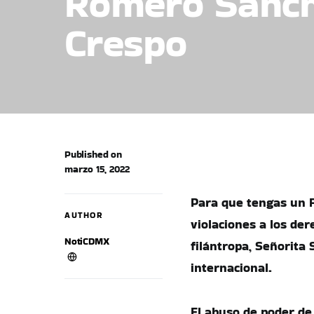
Romero Sánche
Crespo
Published on
marzo 15, 2022
Para que tengas un F
AUTHOR
violaciones a los de
NotiCDMX
filántropa, Señorita
internacional.
El abuso de poder de