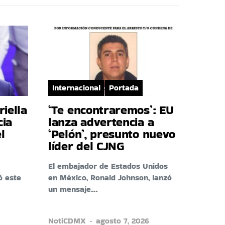
Internacional
Portada
riella
‘Te encontraremos’: EU
cia
lanza advertencia a
l
‘Pelón’, presunto nuevo
líder del CJNG
El embajador de Estados Unidos
ó este
en México, Ronald Johnson, lanzó
un mensaje…
NotiCDMX
agosto 7, 2026