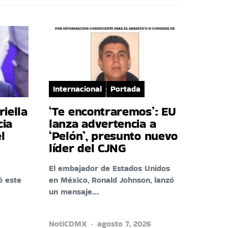
Internacional
Portada
riella
‘Te encontraremos’: EU
cia
lanza advertencia a
l
‘Pelón’, presunto nuevo
líder del CJNG
El embajador de Estados Unidos
ó este
en México, Ronald Johnson, lanzó
un mensaje…
NotiCDMX
agosto 7, 2026