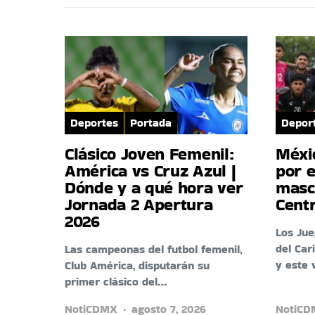
Deportes
Portada
Depor
Clásico Joven Femenil:
Méxi
América vs Cruz Azul |
por e
Dónde y a qué hora ver
masc
Jornada 2 Apertura
Cent
2026
Los Ju
del Car
Las campeonas del futbol femenil,
y este 
Club América, disputarán su
primer clásico del…
NotiCDMX
agosto 7, 2026
NotiC