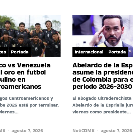
tes
Portada
Internacional
Portada
co vs Venezuela
Abelardo de la Esp
l oro en futbol
asume la presiden
ulino en
de Colombia para e
roamericanos
periodo 2026-2030
egos Centroamericanos y
El abogado ultraderechista
ibe 2026 está por terminar,
Abelardo de la Espriella jur
viernes…
viernes como presidente…
DMX
agosto 7, 2026
NotiCDMX
agosto 7, 2026