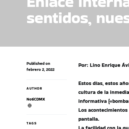
Enlace Interna
sentidos, nue
Published on
Por: Lino Enrique Áv
febrero 2, 2022
Estos días, estos añ
AUTHOR
cultura de la inmedi
NotiCDMX
informativa («bombar
Los acontecimientos 
pantalla.
TAGS
La facilidad con la 