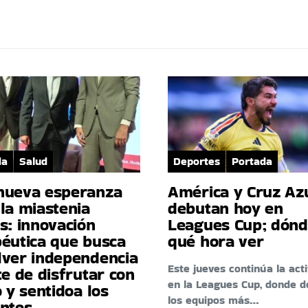
da
Salud
Deportes
Portada
nueva esperanza
América y Cruz Az
la miastenia
debutan hoy en
s: innovación
Leagues Cup; dónd
péutica que busca
qué hora ver
lver independencia
Este jueves continúa la act
te de disfrutar con
en la Leagues Cup, donde d
o y sentidoa los
los equipos más…
entes