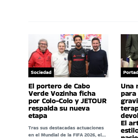
Sociedad
Porta
El portero de Cabo
Una 
Verde Vozinha ficha
para 
por Colo-Colo y JETOUR
gravi
respalda su nueva
tera
etapa
devo
El ar
Tras sus destacadas actuaciones
estil
en el Mundial de la FIFA 2026, el…
paci