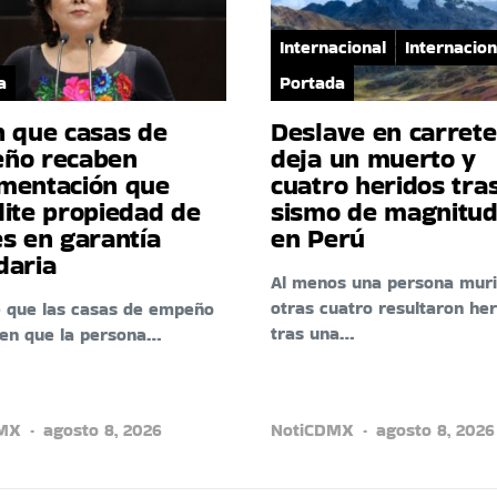
Internacional
Internacion
a
Portada
n que casas de
Deslave en carret
ño recaben
deja un muerto y
mentación que
cuatro heridos tra
dite propiedad de
sismo de magnitud
s en garantía
en Perú
daria
Al menos una persona muri
otras cuatro resultaron her
e que las casas de empeño
tras una…
ten que la persona…
DMX
agosto 8, 2026
NotiCDMX
agosto 8, 2026