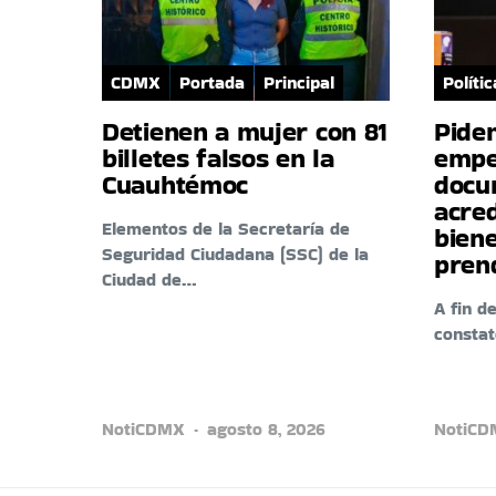
CDMX
Portada
Principal
Polític
Detienen a mujer con 81
Pide
billetes falsos en la
empe
Cuauhtémoc
docu
acre
Elementos de la Secretaría de
biene
Seguridad Ciudadana (SSC) de la
pren
Ciudad de…
A fin d
consta
NotiCDMX
agosto 8, 2026
NotiC