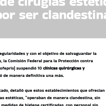
 de cirugías estét
or ser clandestin
egularidades y con el objetivo de salvaguardar la
, la Comisión Federal para la Protección contra
Cofepris) suspendió 10
clínicas quirúrgicas y
ó de manera definitiva una más.
do, detalló que estos establecimientos que ofrecían
ías estéticas, “operaban de manera clandestina, sin
in medidas de higiene certificadas, con personal sin