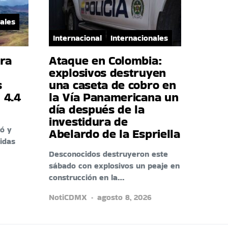
ales
Internacional
Internacionales
era
Ataque en Colombia:
explosivos destruyen
s
una caseta de cobro en
 4.4
la Vía Panamericana un
día después de la
investidura de
ó y
Abelardo de la Espriella
idas
Desconocidos destruyeron este
sábado con explosivos un peaje en
construcción en la…
NotiCDMX
agosto 8, 2026