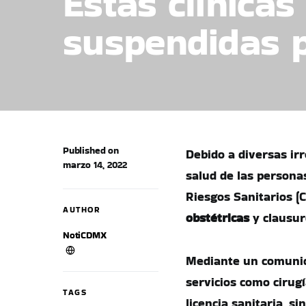
Estas clínicas
suspendidas p
Published on
Debido a diversas irr
marzo 14, 2022
salud de las personas
Riesgos Sanitarios (
AUTHOR
obstétricas
y clausur
NotiCDMX
Mediante un comunica
servicios como cirug
TAGS
licencia sanitaria, s