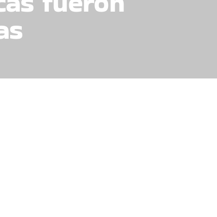
icas fueron
as