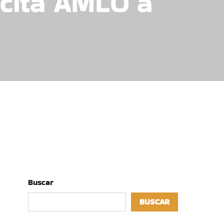
icita AMLO a
Buscar
BUSCAR