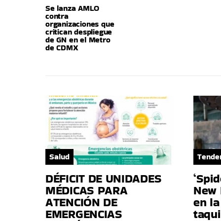
Se lanza AMLO
contra
organizaciones que
critican despliegue
de GN en el Metro
de CDMX
Salud
Tende
DÉFICIT DE UNIDADES
‘Spi
MÉDICAS PARA
New 
ATENCIÓN DE
en la
EMERGENCIAS
taqui