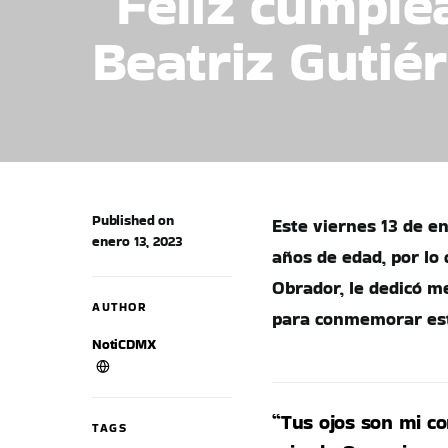
“Feliz cumple
Beatriz Gutié
Published on
Este viernes 13 de e
enero 13, 2023
años de edad, por lo
Obrador, le dedicó m
AUTHOR
para conmemorar este
NotiCDMX
“Tus ojos son mi co
TAGS