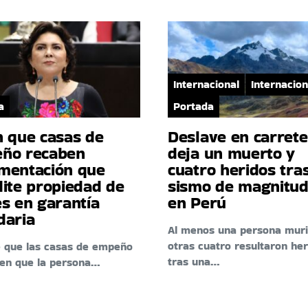
Internacional
Internacion
a
Portada
n que casas de
Deslave en carret
ño recaben
deja un muerto y
mentación que
cuatro heridos tra
dite propiedad de
sismo de magnitud
s en garantía
en Perú
daria
Al menos una persona muri
otras cuatro resultaron her
e que las casas de empeño
tras una…
ten que la persona…