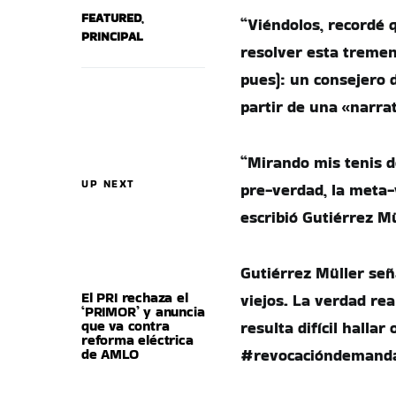
FEATURED
,
“Viéndolos, recordé 
PRINCIPAL
resolver esta tremen
pues): un consejero d
partir de una «narra
“Mirando mis tenis d
UP NEXT
pre-verdad, la meta-
escribió Gutiérrez Mü
Gutiérrez Müller señ
El PRI rechaza el
viejos. La verdad re
‘PRIMOR’ y anuncia
que va contra
resulta difícil halla
reforma eléctrica
de AMLO
#revocacióndemanda