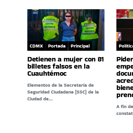
CDMX
Portada
Principal
Polític
Detienen a mujer con 81
Pide
billetes falsos en la
empe
Cuauhtémoc
docu
acre
Elementos de la Secretaría de
biene
Seguridad Ciudadana (SSC) de la
pren
Ciudad de…
A fin d
consta