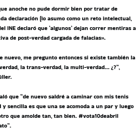
que anoche no pude dormir bien por tratar de
da declaración (lo asumo como un reto intelectual,
el INE declaró que ‘algunos’ dejan correr mentiras a
tiva de post-verdad cargada de falacias».
e nuevo, me pregunto entonces si existe también la
verdad, la trans-verdad, la multi-verdad… ¿?”,
ller.
aló que “de nuevo saldré a caminar con mis tenis
al y sencilla es que una se acomoda a un par y luego
r otro que amolde tan, tan bien. #vota10deabril
to”.