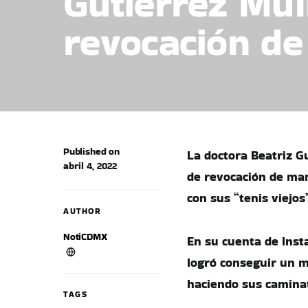
Gutiérrez Mü
revocación de
Published on
La doctora Beatriz G
abril 4, 2022
de revocación de ma
con sus “tenis viejos
AUTHOR
NotiCDMX
En su cuenta de Inst
logró conseguir un m
haciendo sus caminat
TAGS