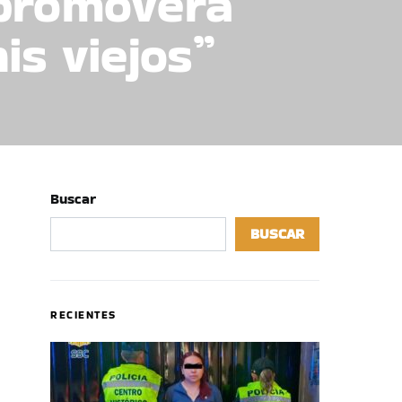
 promoverá
is viejos”
Buscar
BUSCAR
RECIENTES