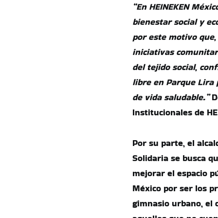
“En HEINEKEN México
bienestar social y e
por este motivo que,
iniciativas comunit
del tejido social, co
libre en Parque Lira
de vida saludable.”
D
Institucionales de 
Por su parte, el alca
Solidaria se busca q
mejorar el espacio p
México por ser los p
gimnasio urbano, el 