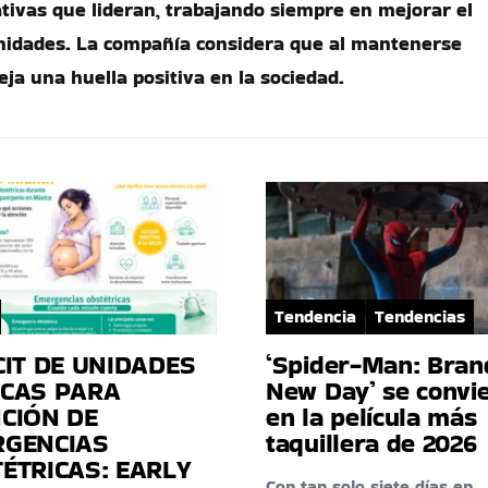
ativas que lideran, trabajando siempre en mejorar el
nidades. La compañía considera que al mantenerse
deja una huella positiva en la sociedad.
Tendencia
Tendencias
CIT DE UNIDADES
‘Spider-Man: Bran
CAS PARA
New Day’ se convi
CIÓN DE
en la película más
RGENCIAS
taquillera de 2026
ÉTRICAS: EARLY
Con tan solo siete días en