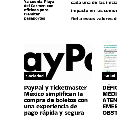
Ya cuenta Playa
cada una de las inici
del Carmen con
oficinas para
impacto en las comu
tramitar
pasaportes
fiel a estos valores 
Sociedad
Salud
PayPal y Ticketmaster
DÉFI
México simplifican la
MÉDI
compra de boletos con
ATEN
una experiencia de
EME
pago rápida y segura
OBST