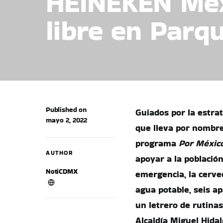
HEINEKEN Méxi
libre en Parq
Published on
Guiados por la estra
mayo 2, 2022
que lleva por nombr
programa
Por México
AUTHOR
apoyar a la población
NotiCDMX
emergencia,
la cerve
agua potable, seis ap
un letrero de rutinas
Alcaldía Miguel Hida