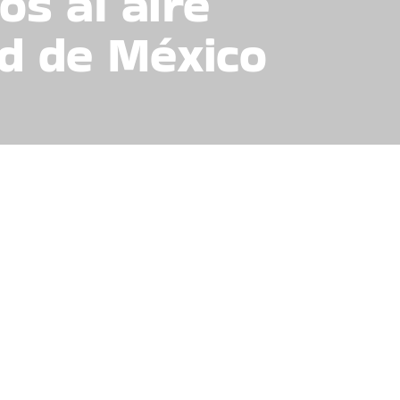
s al aire
ad de México