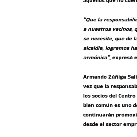
aquellos que no cuen
“Que la responsabili
a nuestros vecinos, 
se necesite, que de 
alcaldía, logremos h
armónica”
, expresó e
Armando Zúñiga Sal
vez que la responsab
los socios del Centr
bien común es uno de
continuarán promovi
desde el sector empre