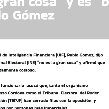
 gran cosa” y es “
blo Gómez
d de Inteligencia Financiera (UIF), Pablo Gómez, dijo
onal Electoral (INE) “no es la gran cosa” y afirmó que
talmente costoso.
l funcionario acusó que, tanto el organismo
zo Córdova como el Tribunal Electoral del Poder
ción (TEPJF) han cerrado filas con la oposición, y
os por personas más imparciales.