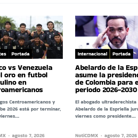
tes
Portada
Internacional
Portada
co vs Venezuela
Abelardo de la Esp
l oro en futbol
asume la presiden
ulino en
de Colombia para e
roamericanos
periodo 2026-2030
egos Centroamericanos y
El abogado ultraderechista
ibe 2026 está por terminar,
Abelardo de la Espriella jur
viernes…
viernes como presidente…
DMX
agosto 7, 2026
NotiCDMX
agosto 7, 2026