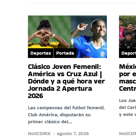
Deportes
Portada
Depor
Clásico Joven Femenil:
Méxi
América vs Cruz Azul |
por e
Dónde y a qué hora ver
masc
Jornada 2 Apertura
Cent
2026
Los Ju
del Car
Las campeonas del futbol femenil,
y este 
Club América, disputarán su
primer clásico del…
NotiCDMX
agosto 7, 2026
NotiC