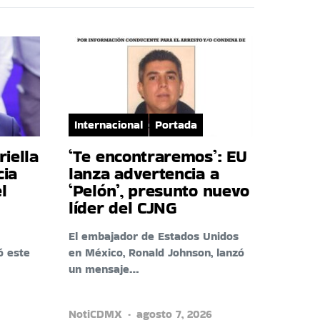
Internacional
Portada
riella
‘Te encontraremos’: EU
cia
lanza advertencia a
l
‘Pelón’, presunto nuevo
líder del CJNG
El embajador de Estados Unidos
ó este
en México, Ronald Johnson, lanzó
un mensaje…
NotiCDMX
agosto 7, 2026