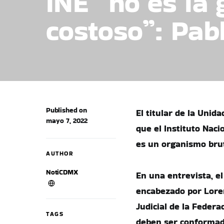
INE “no es la
costoso”: Pa
Published on
El titular de la Unida
mayo 7, 2022
que el Instituto Naci
es un organismo bru
AUTHOR
NotiCDMX
En una entrevista, e
encabezado por Loren
Judicial de la Federa
TAGS
deben ser conformad