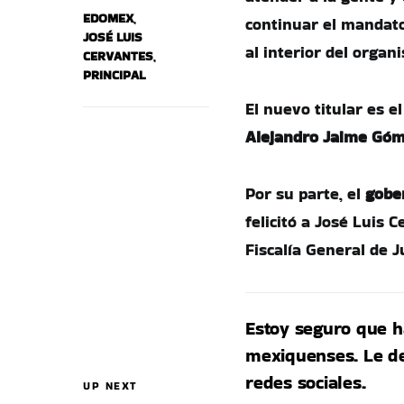
EDOMEX
,
continuar el mandato
JOSÉ LUIS
al interior del organ
CERVANTES
,
PRINCIPAL
El nuevo titular es e
Alejandro Jaime Gó
Por su parte, el
gobe
felicitó a José Luis
Fiscalía General de Ju
Estoy seguro que ha
mexiquenses. Le de
redes sociales.
UP NEXT