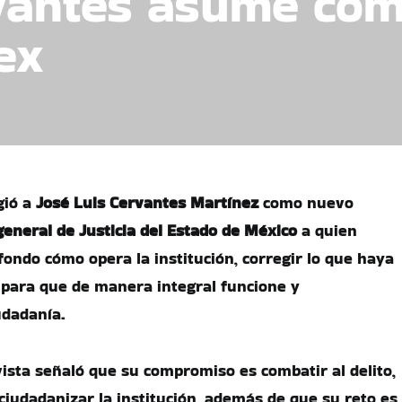
vantes asume como
ex
gió a
José Luis Cervantes Martínez
como nuevo
 general de Justicia del Estado de México
a quien
 fondo cómo opera la institución, corregir lo que haya
, para que de manera integral funcione y
udadanía.
ista señaló que su compromiso es combatir al delito,
ciudadanizar la institución, además de que su reto es