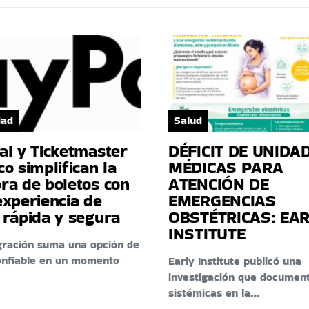
dad
Salud
al y Ticketmaster
DÉFICIT DE UNIDA
o simplifican la
MÉDICAS PARA
ra de boletos con
ATENCIÓN DE
experiencia de
EMERGENCIAS
 rápida y segura
OBSTÉTRICAS: EA
INSTITUTE
gración suma una opción de
onfiable en un momento
Early Institute publicó una
investigación que document
sistémicas en la…