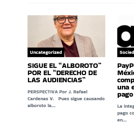
Uncategorized
Socie
SIGUE EL “ALBOROTO”
PayP
POR EL “DERECHO DE
Méxic
LAS AUDIENCIAS”
comp
una 
PERSPECTIVA Por J. Rafael
pago
Cardenas V. Pues sigue causando
alboroto la…
La inte
pago c
en…