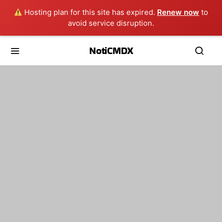
Hosting plan for this site has expired.
Renew now
to
avoid service disruption.
NotiCMDX