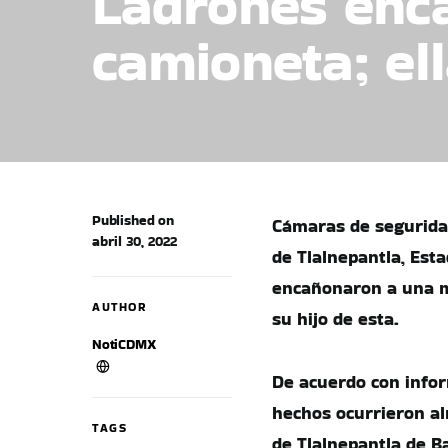
Ladrones enca
camioneta; ell
Published on
Cámaras de segurida
abril 30, 2022
de Tlalnepantla, Est
encañonaron a una mu
AUTHOR
su hijo de esta.
NotiCDMX
De acuerdo con infor
hechos ocurrieron alr
TAGS
de Tlalnepantla de B