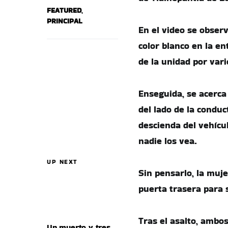
FEATURED
,
PRINCIPAL
En el video se obser
color blanco en la e
de la unidad por var
Enseguida, se acerca 
del lado de la condu
descienda del vehícu
nadie los vea.
UP NEXT
Sin pensarlo, la muj
puerta trasera para 
Tras el asalto, ambos
Un muerto y tres