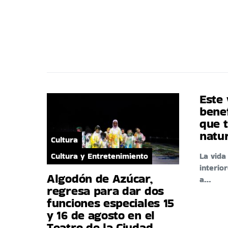
Este 
benef
que t
natu
Cultura
Cultura y Entretenimiento
La vid
interio
Algodón de Azúcar,
a…
regresa para dar dos
funciones especiales 15
y 16 de agosto en el
Teatro de la Ciudad