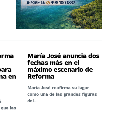
forma
María José anuncia dos
fechas más en el
para
máximo escenario de
ina en
Reforma
María José reafirma su lugar
como una de las grandes figuras
del…
á
 que las