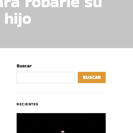
ra robarle su
 hijo
Buscar
BUSCAR
RECIENTES