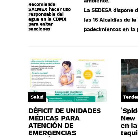
ambiente.
Recomienda
SACMEX hacer uso
La SEDESA dispone de
responsable del
agua en la CDMX
las 16 Alcaldías de l
para evitar
sanciones
padecimientos en la 
Salud
Tende
DÉFICIT DE UNIDADES
‘Spi
MÉDICAS PARA
New 
ATENCIÓN DE
en la
EMERGENCIAS
taqui