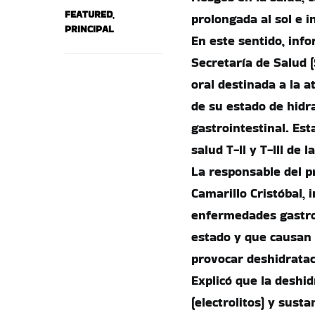
FEATURED
,
prolongada al sol e i
PRINCIPAL
En este sentido, info
Secretaría de Salud 
oral destinada a la a
de su estado de hidra
gastrointestinal. Est
salud T-II y T-III de 
La responsable del p
Camarillo Cristóbal,
enfermedades gastro
estado y que causan d
provocar deshidratac
Explicó que la deshid
(electrolitos) y sust