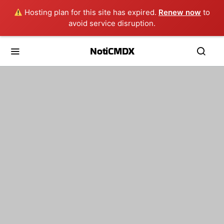
Hosting plan for this site has expired.
Renew now
to
avoid service disruption.
NotiCMDX