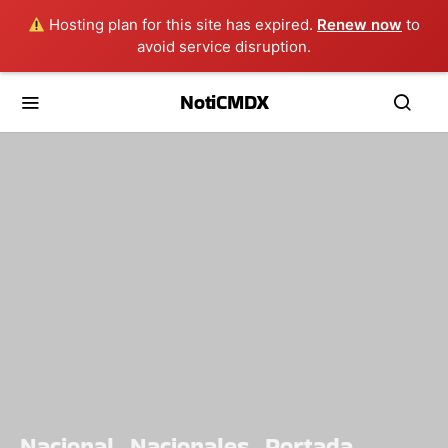
Hosting plan for this site has expired.
Renew now
to
avoid service disruption.
NotiCMDX
Nacional
Nacionales
Portada