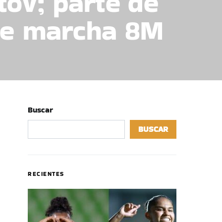
tov; parte de
de marcha 8M
Buscar
BUSCAR
RECIENTES