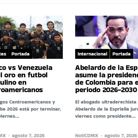
tes
Portada
Internacional
Portada
co vs Venezuela
Abelardo de la Esp
l oro en futbol
asume la presiden
ulino en
de Colombia para e
roamericanos
periodo 2026-2030
egos Centroamericanos y
El abogado ultraderechista
ibe 2026 está por terminar,
Abelardo de la Espriella jur
viernes…
viernes como presidente…
DMX
agosto 7, 2026
NotiCDMX
agosto 7, 2026