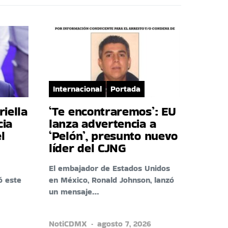
Internacional
Portada
riella
‘Te encontraremos’: EU
cia
lanza advertencia a
l
‘Pelón’, presunto nuevo
líder del CJNG
El embajador de Estados Unidos
ó este
en México, Ronald Johnson, lanzó
un mensaje…
NotiCDMX
agosto 7, 2026