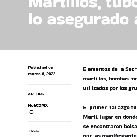
Martillos, tu
lo asegurado
Published on
Elementos de la Sec
marzo 8, 2022
martillos, bombas mo
utilizados por los gr
AUTHOR
NotiCDMX
El primer hallazgo fu
Martí, lugar en dond
se encontraron bolsa
TAGS
por las manifestante