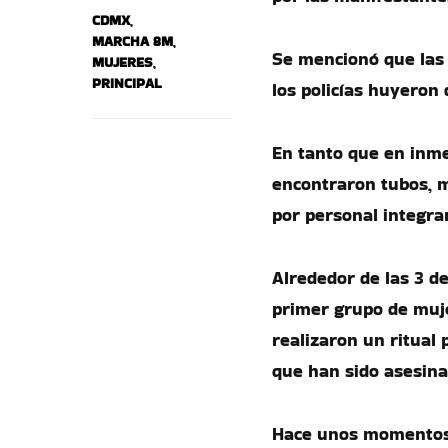
CDMX
,
MARCHA 8M
,
Se mencionó que las 
MUJERES
,
PRINCIPAL
los policías huyeron 
En tanto que en inm
encontraron tubos, m
por personal integra
Alrededor de las 3 de
primer grupo de muje
realizaron un ritual 
que han sido asesina
Hace unos momentos,