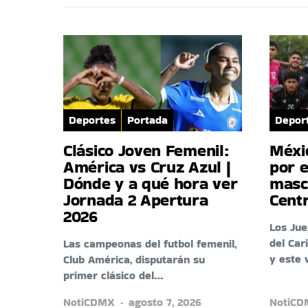
Deportes
Portada
Depor
Clásico Joven Femenil:
Méxi
América vs Cruz Azul |
por e
Dónde y a qué hora ver
masc
Jornada 2 Apertura
Cent
2026
Los Ju
del Car
Las campeonas del futbol femenil,
y este 
Club América, disputarán su
primer clásico del…
NotiCDMX
agosto 7, 2026
NotiC