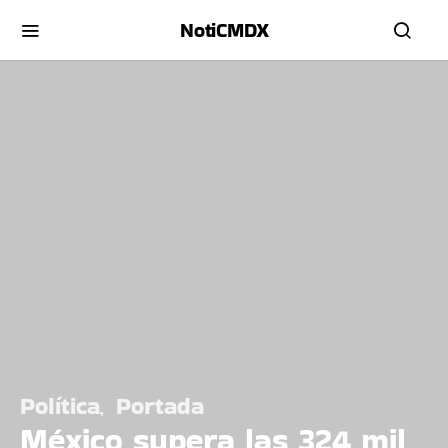
NotiCMDX
Política
Portada
México supera las 324 mil