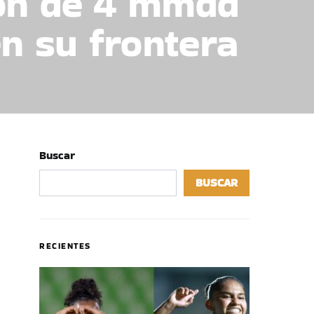
ión de 4 mmdd
en su frontera
Buscar
BUSCAR
RECIENTES