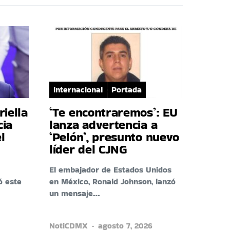
Internacional
Portada
riella
‘Te encontraremos’: EU
cia
lanza advertencia a
l
‘Pelón’, presunto nuevo
líder del CJNG
El embajador de Estados Unidos
ó este
en México, Ronald Johnson, lanzó
un mensaje…
NotiCDMX
agosto 7, 2026