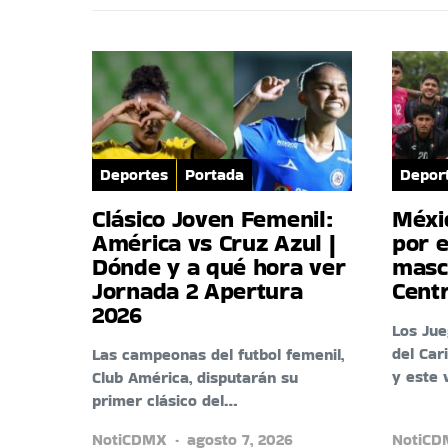
Deportes
Portada
Depor
Clásico Joven Femenil:
Méxi
América vs Cruz Azul |
por e
Dónde y a qué hora ver
masc
Jornada 2 Apertura
Cent
2026
Los Ju
del Car
Las campeonas del futbol femenil,
y este 
Club América, disputarán su
primer clásico del…
NotiCDMX
agosto 7, 2026
NotiC