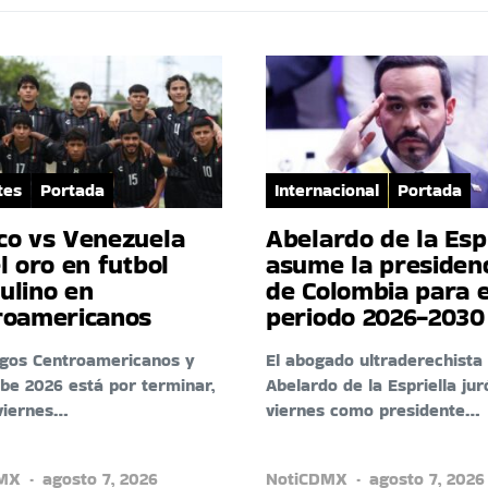
tes
Portada
Internacional
Portada
co vs Venezuela
Abelardo de la Esp
l oro en futbol
asume la presiden
ulino en
de Colombia para e
roamericanos
periodo 2026-2030
egos Centroamericanos y
El abogado ultraderechista
ibe 2026 está por terminar,
Abelardo de la Espriella jur
viernes…
viernes como presidente…
DMX
agosto 7, 2026
NotiCDMX
agosto 7, 2026