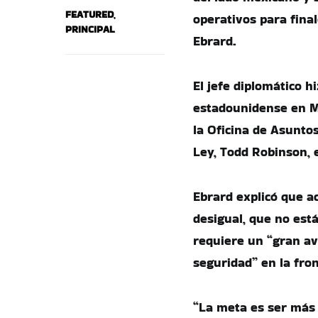
FEATURED
,
operativos para fina
PRINCIPAL
Ebrard.
El jefe diplomático h
estadounidense en Mé
la Oficina de Asunto
Ley, Todd Robinson, e
Ebrard explicó que 
desigual, que no está
requiere un “gran a
seguridad” en la fro
“La meta es ser más 