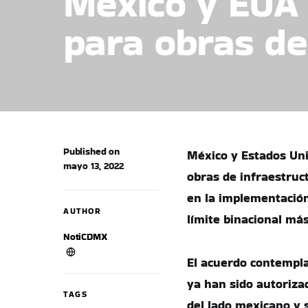
México y EUA
para obras de
Published on
México y Estados Uni
mayo 13, 2022
obras de infraestruc
en la implementación
AUTHOR
límite binacional má
NotiCDMX
El acuerdo contempla
ya han sido autoriza
TAGS
del lado mexicano y 