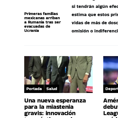
si tendrán algún efe
Primeras familias
estima que estos pri
mexicanas arriban
a Rumania tras ser
vidas de más de dosc
evacuadas de
Ucrania
omisión o indiferenci
Portada
Salud
Depor
Una nueva esperanza
Amér
para la miastenia
debu
gravis: innovación
Leag