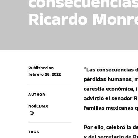
consecuencias 
Ricardo Monr
Published on
“Las consecuencias d
febrero 26, 2022
pérdidas humanas, mi
carestía económica, 
AUTHOR
advirtió el senador R
NotiCDMX
familias mexicanas q
Por ello, celebró la
TAGS
y del secretario de R