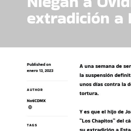
Niegan a Ovid
extradición a
Published on
A una semana de ser 
enero 13, 2023
la suspensión defini
unos días contra la 
AUTHOR
tortura.
NotiCDMX
Y es que el hijo de J
“Los Chapitos” del cá
TAGS
su extradición a Est