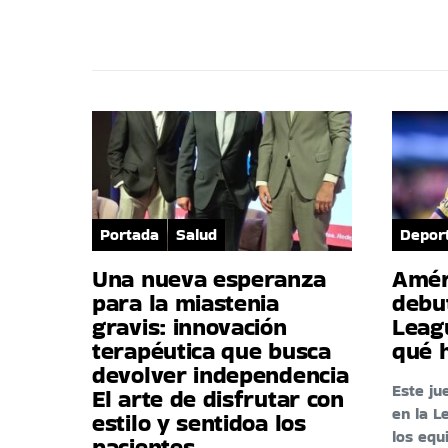
Portada
Salud
Depor
Una nueva esperanza
Amér
para la miastenia
debu
gravis: innovación
Leag
terapéutica que busca
qué 
devolver independencia
Este ju
El arte de disfrutar con
en la L
estilo y sentidoa los
los eq
pacientes