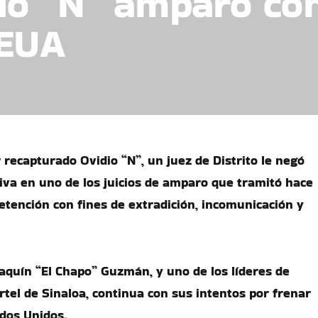
io “N” amparo co
 EUA
recapturado Ovidio “N”, un juez de Distrito le negó
tiva en uno de los juicios de amparo que tramitó hace
detención con fines de extradición, incomunicación y
oaquín “El Chapo” Guzmán, y uno de los líderes de
rtel de Sinaloa, continua con sus intentos por frenar
ados Unidos.