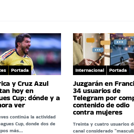
tes
Portada
Internacional
Portada
ica y Cruz Azul
Juzgarán en Franci
tan hoy en
34 usuarios de
ues Cup; dónde y a
Telegram por comp
hora ver
contenido de odio
contra mujeres
eves continúa la actividad
eagues Cup, donde dos de
Treinta y cuatro usuarios d
uipos más…
canal considerado “masculi