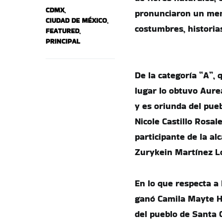
CDMX
,
pronunciaron un mens
CIUDAD DE MÉXICO
,
costumbres, historias
FEATURED
,
PRINCIPAL
De la categoría “A”, 
lugar lo obtuvo Aure
y es oriunda del pue
Nicole Castillo Rosal
participante de la al
Zurykein Martínez Lóp
En lo que respecta a 
ganó Camila Mayte He
del pueblo de Santa 