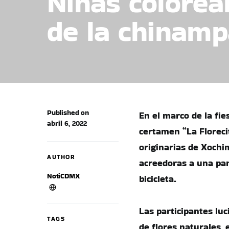
Niñas colorea
de la chinamp
Published on
En el marco de la fies
abril 6, 2022
certamen “La Floreci
originarias de Xochi
AUTHOR
acreedoras a una pan
NotiCDMX
bicicleta.
Las participantes lu
TAGS
de flores naturales,