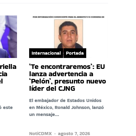
Internacional
Portada
riella
‘Te encontraremos’: EU
cia
lanza advertencia a
l
‘Pelón’, presunto nuevo
líder del CJNG
El embajador de Estados Unidos
ó este
en México, Ronald Johnson, lanzó
un mensaje…
NotiCDMX
agosto 7, 2026