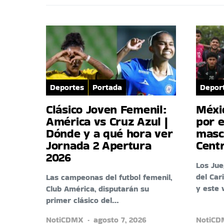
Deportes
Portada
Depor
Clásico Joven Femenil:
Méxi
América vs Cruz Azul |
por e
Dónde y a qué hora ver
masc
Jornada 2 Apertura
Cent
2026
Los Ju
del Car
Las campeonas del futbol femenil,
y este 
Club América, disputarán su
primer clásico del…
NotiCDMX
agosto 7, 2026
NotiC