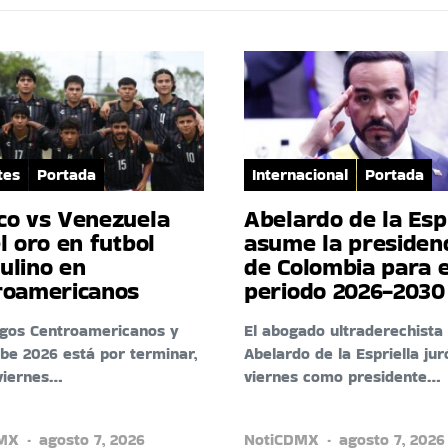
tes
Portada
Internacional
Portada
co vs Venezuela
Abelardo de la Esp
l oro en futbol
asume la presiden
ulino en
de Colombia para e
roamericanos
periodo 2026-2030
egos Centroamericanos y
El abogado ultraderechista
ibe 2026 está por terminar,
Abelardo de la Espriella jur
viernes…
viernes como presidente…
DMX
agosto 7, 2026
NotiCDMX
agosto 7, 2026