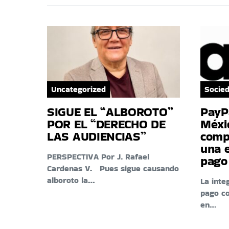
Uncategorized
Socie
SIGUE EL “ALBOROTO”
PayP
POR EL “DERECHO DE
Méxic
LAS AUDIENCIAS”
comp
una 
PERSPECTIVA Por J. Rafael
pago
Cardenas V. Pues sigue causando
alboroto la…
La inte
pago c
en…