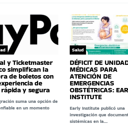
dad
Salud
al y Ticketmaster
DÉFICIT DE UNIDA
o simplifican la
MÉDICAS PARA
ra de boletos con
ATENCIÓN DE
experiencia de
EMERGENCIAS
 rápida y segura
OBSTÉTRICAS: EA
INSTITUTE
gración suma una opción de
onfiable en un momento
Early Institute publicó una
investigación que document
sistémicas en la…